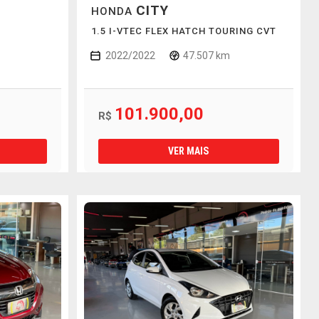
CITY
HONDA
1.5 I-VTEC FLEX HATCH TOURING CVT
2022/2022
47.507 km
101.900,00
R$
VER MAIS