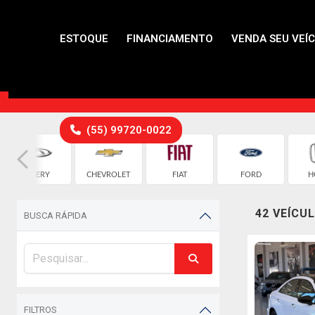
ESTOQUE
FINANCIAMENTO
VENDA SEU VEÍ
(55) 99720-0022
CHERY
CHEVROLET
FIAT
FORD
H
42 VEÍCU
BUSCA RÁPIDA
FILTROS