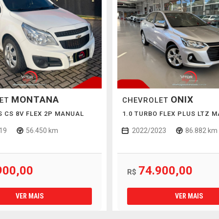
MONTANA
ONIX
LET
CHEVROLET
LS CS 8V FLEX 2P MANUAL
1.0 TURBO FLEX PLUS LTZ 
19
56.450 km
2022/2023
86.882 km
900,00
74.900,00
R$
VER MAIS
VER MAIS