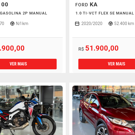
100
KA
FORD
 GASOLINA 2P MANUAL
1.0 TI-VCT FLEX SE MANUAL
70
N/I km
2020/2020
52.400 km
.900,00
51.900,00
R$
VER MAIS
VER MAIS