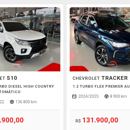
S10
TRACKER
LET
CHEVROLET
URBO DIESEL HIGH COUNTRY
1.2 TURBO FLEX PREMIER A
UTOMÁTICO
2024/2025
8.900 km
22
136.800 km
.900,00
131.900,00
R$