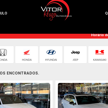
CULO
Q
Horário d
ONDA
HONDA
HYUNDAI
JEEP
KAWASAKI
LOS ENCONTRADOS.