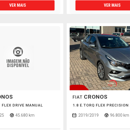
VER MAIS
VER MAIS
ONOS
CRONOS
FIAT
LY FLEX DRIVE MANUAL
1.8 E.TORQ FLEX PRECISION
25
45.680 km
2019/2019
96.800 km