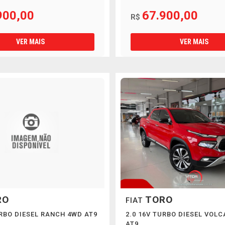
900,00
67.900,00
R$
VER MAIS
VER MAIS
RO
TORO
FIAT
URBO DIESEL RANCH 4WD AT9
2.0 16V TURBO DIESEL VOL
AT9