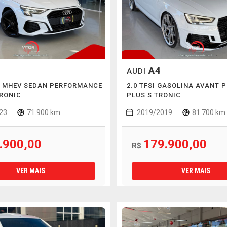
A4
AUDI
SI MHEV SEDAN PERFORMANCE
2.0 TFSI GASOLINA AVANT 
RONIC
PLUS S TRONIC
23
71.900 km
2019/2019
81.700 km
.900,00
179.900,00
R$
VER MAIS
VER MAIS