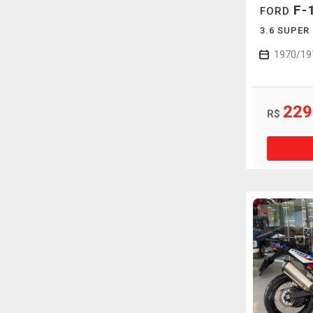
F-
FORD
3.6 SUPER
1970/19
229
R$